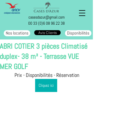
casesdazur@gmail.com
00 33 (0)6 08 96 22 38
Nos locations
Disponibilités
Avis Clients
ABRI COTIER 3 pièces Climatisé
duplex- 38 m² - Terrasse VUE
MER GOLF
 Prix - Disponibilités - Réservation
Cliquez ici