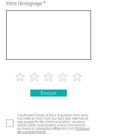
Votre témoignage
Envoyer
J’autorise Cases d’Azur à publier mon avis,
ma note et mon nom sur son site internet et
ses supports de communication. Je peux
retirer cette autorisation à tout moment en
écrivant à casesdazur@gmail.com
Politique
de confidentialité