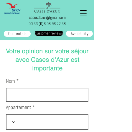
casesdazur@gmail.com
00 33 (0)6 08 96 22 38
Our rentals
Availability
customer reviews
Votre opinion sur votre séjour
avec Cases d'Azur est
importante
Nom
Appartement