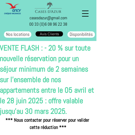
casesdazur@gmail.com
00 33 (0)6 08 96 22 38
Nos locations
Disponibilités
Avis Clients
VENTE FLASH : - 20 % sur toute
nouvelle réservation pour un
séjour minimum de 2 semaines
sur l'ensemble de nos
appartements entre le 05 avril et
le 28 juin 2025 : offre valable
jusqu'au 30 mars 2025.
*** Nous contacter pour réserver pour valider 
cette réduction ***